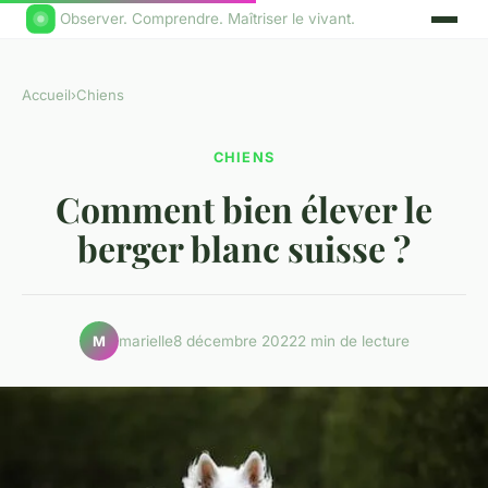
Observer. Comprendre. Maîtriser le vivant.
Accueil
›
Chiens
CHIENS
Comment bien élever le
berger blanc suisse ?
marielle
8 décembre 2022
2 min de lecture
M