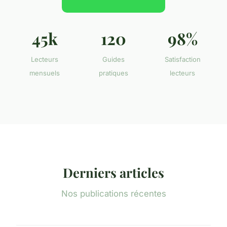
45k
120
98%
Lecteurs
Guides
Satisfaction
mensuels
pratiques
lecteurs
Derniers articles
Nos publications récentes