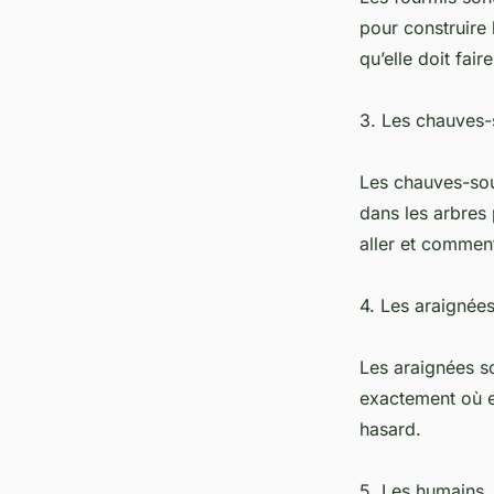
pour construire 
qu’elle doit fair
3. Les chauves-
Les chauves-sour
dans les arbres 
aller et comment
4. Les araignée
Les araignées so
exactement où el
hasard.
5. Les humains