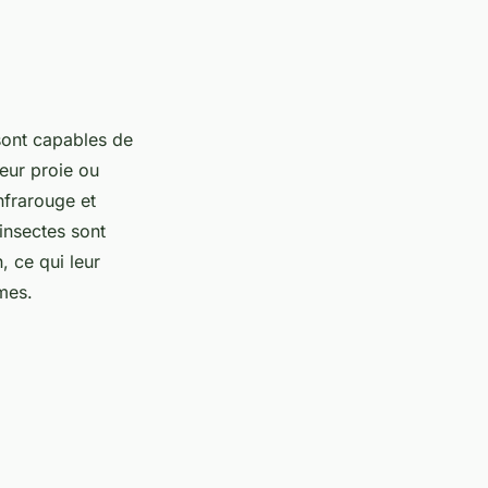
 sont capables de
leur proie ou
nfrarouge et
 insectes sont
 ce qui leur
mes.