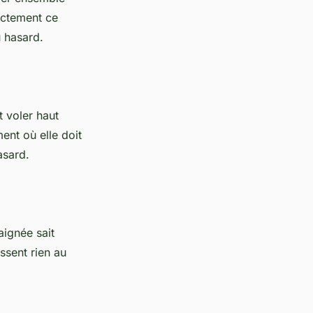
xactement ce
u hasard.
t voler haut
ent où elle doit
asard.
aignée sait
ssent rien au