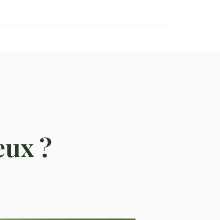
eux ?