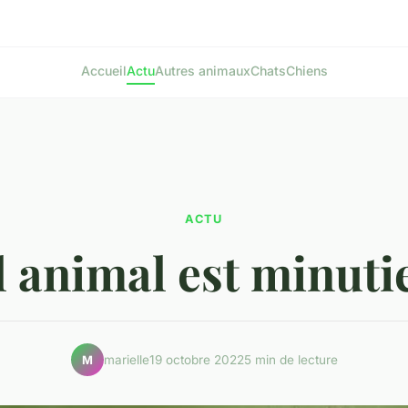
Accueil
Actu
Autres animaux
Chats
Chiens
ACTU
 animal est minuti
marielle
19 octobre 2022
5 min de lecture
M